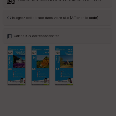
Tr
an
sp
Intégrez cette trace dans votre site [
Afficher le code
]
ar
en
ce
Cartes IGN correspondantes
Po
int
illé
s
S
e
n
s
St
re
et
Vi