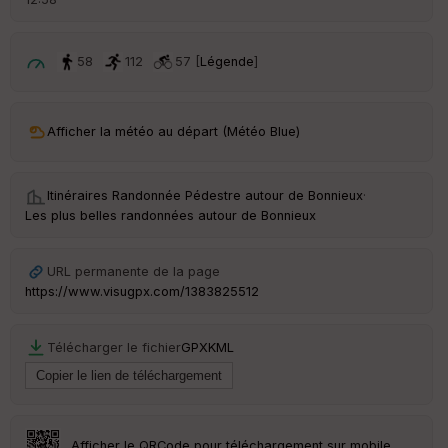
é
p
ar
t
58
112
57 [
Légende
]
ar
ri
v
Afficher la météo au départ (Météo Blue)
é
e
Itinéraires Randonnée Pédestre autour de
Bonnieux
·
C
Les plus belles randonnées autour de Bonnieux
ou
le
ur
URL permanente de la page
https://www.visugpx.com/1383825512
Télécharger le fichier
GPX
KML
Ep
ai
ss
eu
r
Afficher le QRCode pour téléchargement sur mobile