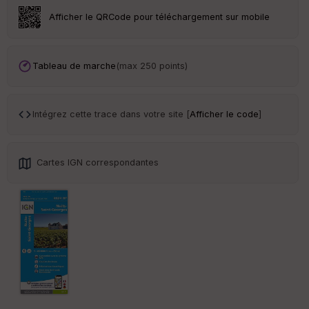
Afficher le QRCode pour téléchargement sur mobile
Tr
an
sp
ar
Tableau de marche
(max 250 points)
en
ce
Intégrez cette trace dans votre site [
Afficher le code
]
Po
int
illé
s
Cartes IGN correspondantes
S
e
n
s
St
re
et
Vi