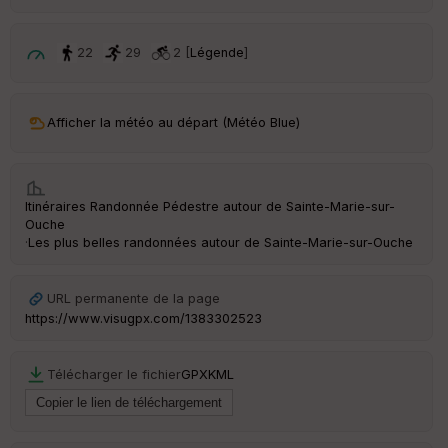
d
é
p
ar
22
29
2 [
Légende
]
t
ar
Afficher la météo au départ (Météo Blue)
ri
v
é
e
Itinéraires Randonnée Pédestre autour de
Sainte-Marie-sur-
C
Ouche
ou
·
Les plus belles randonnées autour de Sainte-Marie-sur-Ouche
le
ur
URL permanente de la page
https://www.visugpx.com/1383302523
Ep
Télécharger le fichier
GPX
KML
ai
ss
eu
r