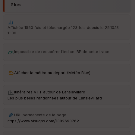
Plus
N
Aff
ic
he
Affichée 1550 fois et téléchargée 123 fois depuis le 25.10.13
r
11:36
d
é
p
Impossible de récupérer l'indice IBP de cette trace
ar
t
ar
Afficher la météo au départ (Météo Blue)
ri
v
é
e
Itinéraires VTT autour de
Lanslevillard
·
Les plus belles randonnées autour de Lanslevillard
URL permanente de la page
Ep
ai
https://www.visugpx.com/1382693762
ss
eu