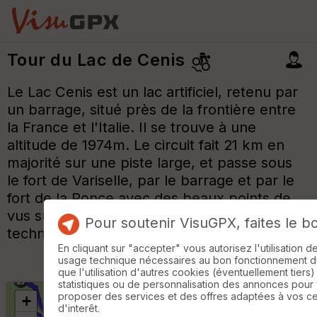
Tour du Lac de Cenis
Le Lac Cenis est un lac artificiel, retenu par
un barrage, situé près de la frontière entre
la France et l'Italie. Il se trouve à une
altitude de 1974m. Le circuit fait 21 km en
majorité sur une piste large, et passe sous
le fort de Variselle, par le barrage et par le
fort de la Ronce avec des beaux points de
vus sur le lac. Il y a aucune difficulté
Pour soutenir VisuGPX, faites le b
technique. Un simple circuit bien agréable.
En cliquant sur "accepter" vous autorisez l'utilisation 
usage technique nécessaires au bon fonctionnement du 
que l'utilisation d'autres cookies (éventuellement tiers)
statistiques ou de personnalisation des annonces pour
proposer des services et des offres adaptées à vos c
+
d'interêt.