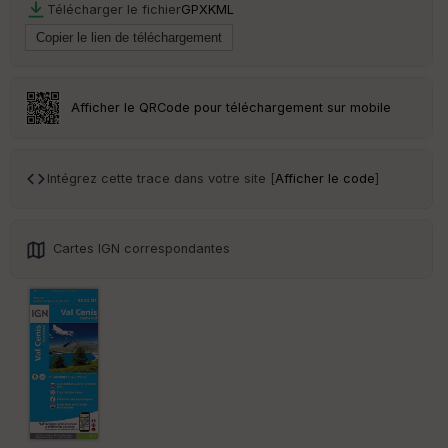
r
Télécharger le fichier
GPX
KML
Tr
an
sp
Afficher le QRCode pour téléchargement sur mobile
ar
en
ce
Intégrez cette trace dans votre site [
Afficher le code
]
Po
int
illé
s
Cartes IGN correspondantes
S
e
n
s
St
re
et