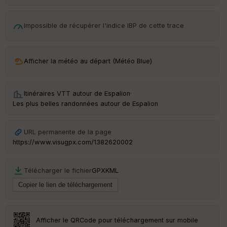
d
é
p
Impossible de récupérer l'indice IBP de cette trace
ar
t
ar
Afficher la météo au départ (Météo Blue)
ri
v
é
e
Itinéraires VTT autour de
Espalion
·
Les plus belles randonnées autour de Espalion
URL permanente de la page
Ep
ai
https://www.visugpx.com/1382620002
ss
eu
r
Télécharger le fichier
GPX
KML
Tr
an
sp
Afficher le QRCode pour téléchargement sur mobile
ar