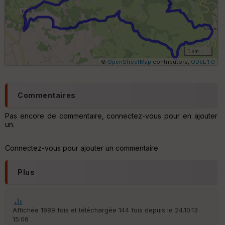
s
ki
lo
m
ét
ri
1 km
q
©
OpenStreetMap
contributors,
ODbL 1.0
u
e
s
Commentaires
C
o
Pas encore de commentaire, connectez-vous pour en ajouter
u
un.
v
er
tu
Connectez-vous pour ajouter un commentaire
re
IG
Plus
N
Aff
ic
he
Affichée 1989 fois et téléchargée 144 fois depuis le 24.10.13
r
15:06