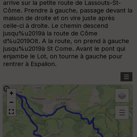
arrive sur la petite route de Lassouts-St-
Côme. Prendre à gauche, passage devant la
maison de droite et on vire juste après
celle-ci à droite. Le chemin descend
jusqu%u2019à la route de Côme
d%u2019Olt. A la route, on prend à gauche
jusqu%u2019à St Come. Avant le pont qui
enjambe le Lot, on tourne à gauche pour
rentrer à Espalion.
+
−
B
or
n
e