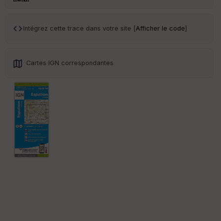
en
ce
Intégrez cette trace dans votre site [
Afficher le code
]
Po
int
illé
s
Cartes IGN correspondantes
S
e
n
s
St
re
et
Vi
e
w