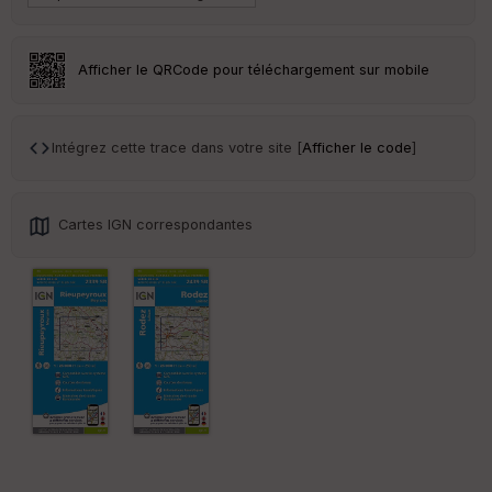
Tr
an
sp
Afficher le QRCode pour téléchargement sur mobile
ar
en
ce
Intégrez cette trace dans votre site [
Afficher le code
]
Po
int
illé
s
Cartes IGN correspondantes
S
e
n
s
St
re
et
Vi
e