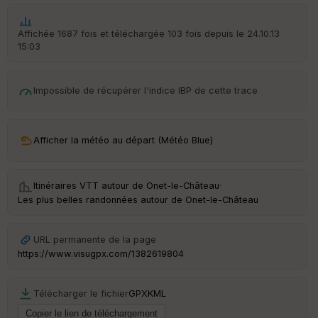
Aff
ic
he
Affichée 1687 fois et téléchargée 103 fois depuis le 24.10.13
r
15:03
d
é
p
Impossible de récupérer l'indice IBP de cette trace
ar
t
ar
Afficher la météo au départ (Météo Blue)
ri
v
é
e
Itinéraires VTT autour de
Onet-le-Château
·
Les plus belles randonnées autour de Onet-le-Château
URL permanente de la page
Ep
ai
https://www.visugpx.com/1382619804
ss
eu
r
Télécharger le fichier
GPX
KML