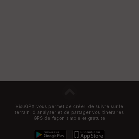
w
VisuGPX vous permet de créer, de suivre sur le
terrain, d'analyser et de partager vos itinéraires
GPS de façon simple et gratuite