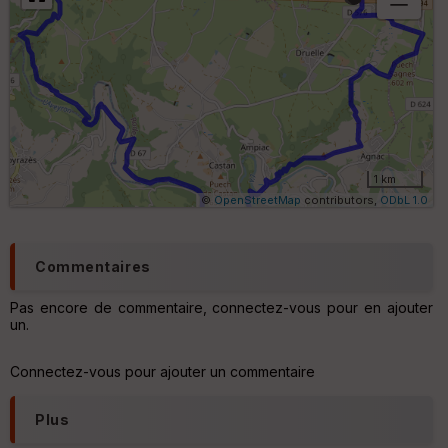
B
or
n
e
s
ki
lo
m
ét
ri
1 km
q
©
OpenStreetMap
contributors,
ODbL 1.0
u
e
s
Commentaires
C
o
Pas encore de commentaire, connectez-vous pour en ajouter
u
un.
v
er
tu
Connectez-vous pour ajouter un commentaire
re
IG
Plus
N