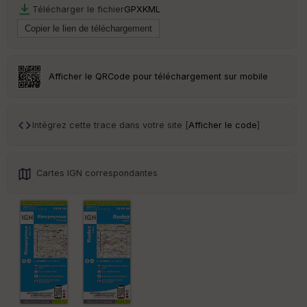
r
Télécharger le fichier
GPX
KML
Tr
an
sp
Afficher le QRCode pour téléchargement sur mobile
ar
en
ce
Intégrez cette trace dans votre site [
Afficher le code
]
Po
int
illé
s
Cartes IGN correspondantes
S
e
n
s
St
re
et