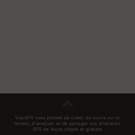
Vi
e
w
VisuGPX vous permet de créer, de suivre sur le
terrain, d'analyser et de partager vos itinéraires
GPS de façon simple et gratuite