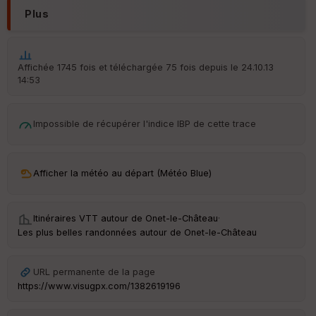
IG
Plus
N
Aff
ic
he
Affichée 1745 fois et téléchargée 75 fois depuis le 24.10.13
r
14:53
d
é
p
Impossible de récupérer l'indice IBP de cette trace
ar
t
ar
Afficher la météo au départ (Météo Blue)
ri
v
é
e
Itinéraires VTT autour de
Onet-le-Château
·
Les plus belles randonnées autour de Onet-le-Château
URL permanente de la page
Ep
ai
https://www.visugpx.com/1382619196
ss
eu