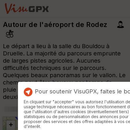
Autour de l'aéroport de Rodez
Le départ a lieu à la salle du Bouldou à
Druelle. La majorité du parcours emprunte
de larges pistes agricoles. Aucunes
difficultés techniques sur le parcours.
Quelques beaux panoramas sur le vallon. Le
chemin peut être boueux par temps de
pluie après Souyri. Courte montée après la
Pour soutenir VisuGPX, faites le b
deuxième traversée de la nationale.
En cliquant sur "accepter" vous autorisez l'utilisation 
usage technique nécessaires au bon fonctionnement du 
que l'utilisation d'autres cookies (éventuellement tiers)
statistiques ou de personnalisation des annonces pour
proposer des services et des offres adaptées à vos c
+
d'interêt.