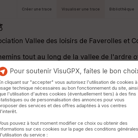
Créer une trace
Visualiser une trace
Bibliothèque
ociation Vallee des loisirs de Faverolles e
chemins tout au long de la vallee de l'ardre
Pour soutenir VisuGPX, faites le bon choi
En cliquant sur "accepter" vous autorisez l'utilisation de cookies à
usage technique nécessaires au bon fonctionnement du site, ainsi
que l'utilisation d'autres cookies (éventuellement tiers) à des fins
statistiques ou de personnalisation des annonces pour vous
proposer des services et des offres adaptées à vos centres
d'interêt.
Vous pouvez à tout moment modifier ce choix ou obtenir des
informations sur ces cookies sur la page des conditions générale
d'utilisation du service :