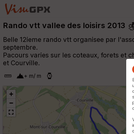
Rando vtt vallee des loisirs 2013
Belle 12ieme rando vtt organisee par l'ass
septembre.
Pacours varies sur les coteaux, forets et 
et Courville.
+
m
/
m
+
−