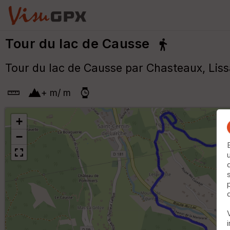
Tour du lac de Causse
Tour du lac de Causse par Chasteaux, Liss
+
m
/
m
+
−