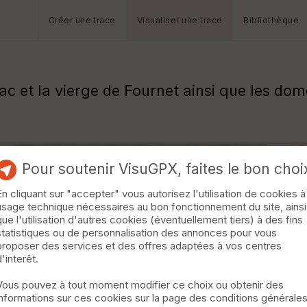
Créer une trace
Visualiser une trace
Bibliothèque
ac et la vierge de Fournet ainsi que les do
Pour soutenir VisuGPX, faites le bon choi
En cliquant sur "accepter" vous autorisez l'utilisation de cookies à
usage technique nécessaires au bon fonctionnement du site, ainsi
que l'utilisation d'autres cookies (éventuellement tiers) à des fins
statistiques ou de personnalisation des annonces pour vous
proposer des services et des offres adaptées à vos centres
d'interêt.
Vous pouvez à tout moment modifier ce choix ou obtenir des
informations sur ces cookies sur la page des conditions générale