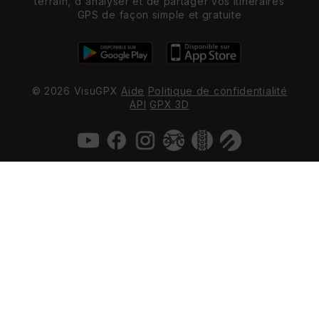
terrain, d'analyser et de partager vos itinéraires
GPS de façon simple et gratuite
© 2026 VisuGPX
Aide
Politique de confidentialité
API
GPX 3D