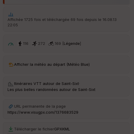
Aff
ic
he
r
Affichée 1725 fois et téléchargée 69 fois depuis le 16.08.13
d
22:05
é
p
ar
t
116
272
169 [
Légende
]
ar
ri
v
Afficher la météo au départ (Météo Blue)
é
e
Itinéraires VTT autour de
Saint-Sixt
·
C
Les plus belles randonnées autour de Saint-Sixt
ou
le
ur
URL permanente de la page
https://www.visugpx.com/1376683529
Télécharger le fichier
GPX
KML
Ep