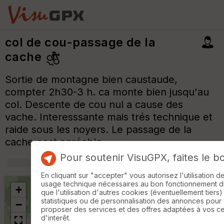
col de cou-passage de la
cache
Sortie de montagne bien caustaude,
compter 2h30-3 h. ca monte bien jusqu'au
col. Descente de cou nul a cause des
vache. Interesssante mais trés technique et
raide sous les noyers. Le passage de la
cache eest agréable
Pour soutenir VisuGPX, faites le b
+
m
En cliquant sur "accepter" vous autorisez l'utilisation 
usage technique nécessaires au bon fonctionnement du 
+
que l'utilisation d'autres cookies (éventuellement tiers)
statistiques ou de personnalisation des annonces pour
−
proposer des services et des offres adaptées à vos c
d'interêt.