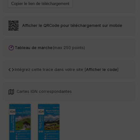
ai
ss
eu
r
Afficher le QRCode pour téléchargement sur mobile
Tr
an
sp
Tableau de marche
(max 250 points)
ar
en
ce
Intégrez cette trace dans votre site [
Afficher le code
]
Po
int
illé
Cartes IGN correspondantes
s
S
e
n
s