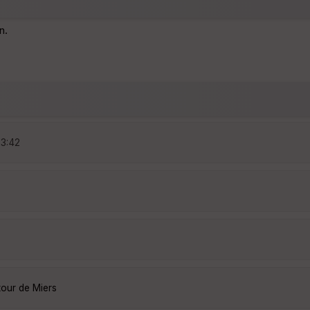
n.
23:42
tour de Miers