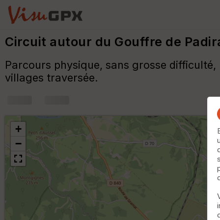
Circuit autour du Gouffre de Padi
Parcours physique, sans grosse difficulté
villages traversée.
+
−