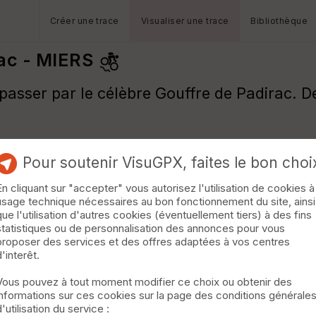
Créer une trace
Visualiser une trace
Bibliothèque
rac - MIERS
, passer par le célèbre Gouffre de Padirac.
Pour soutenir VisuGPX, faites le bon choi
En cliquant sur "accepter" vous autorisez l'utilisation de cookies à
usage technique nécessaires au bon fonctionnement du site, ainsi
que l'utilisation d'autres cookies (éventuellement tiers) à des fins
statistiques ou de personnalisation des annonces pour vous
proposer des services et des offres adaptées à vos centres
d'interêt.
Vous pouvez à tout moment modifier ce choix ou obtenir des
informations sur ces cookies sur la page des conditions générale
d'utilisation du service :