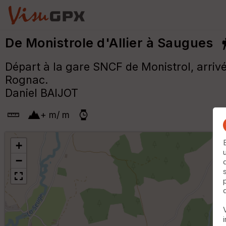
De Monistrole d'Allier à Saugues
Départ à la gare SNCF de Monistrol, arriv
Rognac.
Daniel BAIJOT
+
m
/
m
+
−