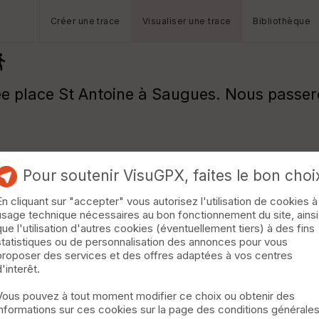
Créer une trace
Visualiser une trace
Bibliothèque
ée place St Antoine à Saugues. Nous passero
Pour soutenir VisuGPX, faites le bon choi
En cliquant sur "accepter" vous autorisez l'utilisation de cookies à
usage technique nécessaires au bon fonctionnement du site, ainsi
que l'utilisation d'autres cookies (éventuellement tiers) à des fins
statistiques ou de personnalisation des annonces pour vous
proposer des services et des offres adaptées à vos centres
d'interêt.
Vous pouvez à tout moment modifier ce choix ou obtenir des
informations sur ces cookies sur la page des conditions générale