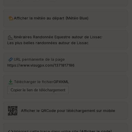
ar
ri
v
Afficher la météo au départ (Météo Blue)
é
e
Itinéraires Randonnée Equestre autour de
Lissac
·
C
Les plus belles randonnées autour de Lissac
ou
le
ur
URL permanente de la page
https://www.visugpx.com/1371817186
Télécharger le fichier
GPX
KML
Ep
ai
ss
eu
r
Afficher le QRCode pour téléchargement sur mobile
Tr
an
sp
Intégrez cette trace dans votre site [
Afficher le code
]