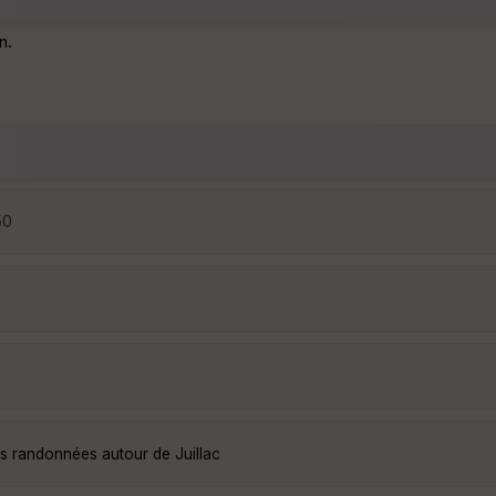
n.
50
es randonnées autour de Juillac