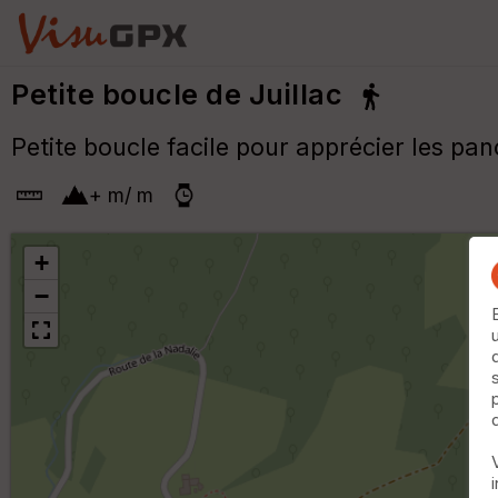
Petite boucle de Juillac
Petite boucle facile pour apprécier les pa
+
m
/
m
+
−