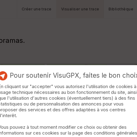
Créer une trace
Visualiser une trace
Bibliothèque
noramas.
Pour soutenir VisuGPX, faites le bon choi
En cliquant sur "accepter" vous autorisez l'utilisation de cookies à
usage technique nécessaires au bon fonctionnement du site, ainsi
que l'utilisation d'autres cookies (éventuellement tiers) à des fins
statistiques ou de personnalisation des annonces pour vous
proposer des services et des offres adaptées à vos centres
d'interêt.
Vous pouvez à tout moment modifier ce choix ou obtenir des
informations sur ces cookies sur la page des conditions générale