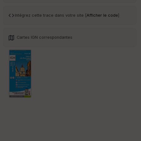
int
illé
s
Intégrez cette trace dans votre site [
Afficher le code
]
S
e
Cartes IGN correspondantes
n
s
St
re
et
Vi
e
w