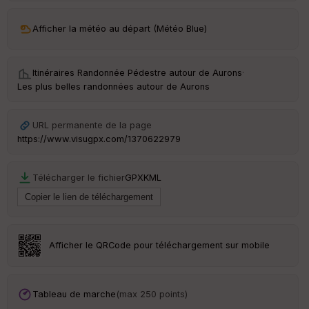
ar
Afficher la météo au départ (Météo Blue)
ri
v
é
e
Itinéraires Randonnée Pédestre autour de
Aurons
·
Les plus belles randonnées autour de Aurons
URL permanente de la page
Ep
ai
https://www.visugpx.com/1370622979
ss
eu
r
Télécharger le fichier
GPX
KML
Tr
an
sp
Afficher le QRCode pour téléchargement sur mobile
ar
en
ce
Tableau de marche
(max 250 points)
Po