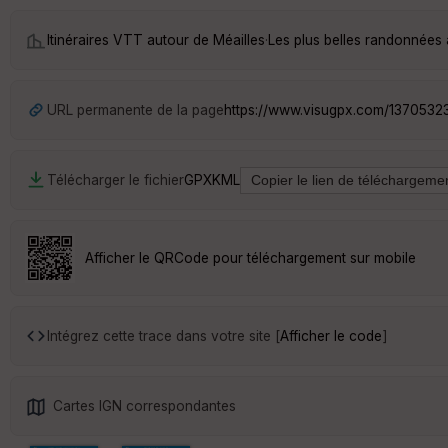
Itinéraires VTT autour de
Méailles
·
Les plus belles randonnées 
URL permanente de la page
https://www.visugpx.com/1370532
Télécharger le fichier
GPX
KML
Afficher le QRCode pour téléchargement sur mobile
Intégrez cette trace dans votre site [
Afficher le code
]
Cartes IGN correspondantes