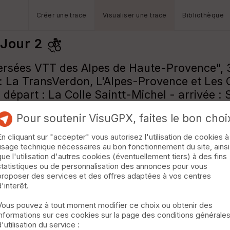
Créer une trace
Visualiser une trace
Bibliothèque
 Jour 2
ersées VTT des Alpes de Haute-Provence", 
 La TransVerdon, L'Alpes-Provence et Les 
épart : La Colle Saintt-Michel - arrivée : 
Pour soutenir VisuGPX, faites le bon choi
En cliquant sur "accepter" vous autorisez l'utilisation de cookies à
usage technique nécessaires au bon fonctionnement du site, ainsi
que l'utilisation d'autres cookies (éventuellement tiers) à des fins
statistiques ou de personnalisation des annonces pour vous
proposer des services et des offres adaptées à vos centres
d'interêt.
Vous pouvez à tout moment modifier ce choix ou obtenir des
informations sur ces cookies sur la page des conditions générale
d'utilisation du service :