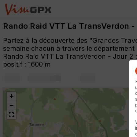
Rando Raid VTT La TransVerdon -
Partez à la découverte des "Grandes Trav
semaine chacun à travers le département :
Rando Raid VTT La TransVerdon - Jour 2 : d
positif : 1600 m
+
m
+
−