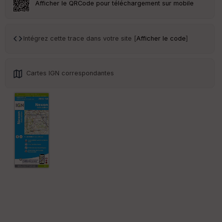
Afficher le QRCode pour téléchargement sur mobile
Tr
an
sp
Intégrez cette trace dans votre site [
Afficher le code
]
ar
en
ce
Cartes IGN correspondantes
Po
int
illé
s
S
e
n
s
St
re
et
Vi