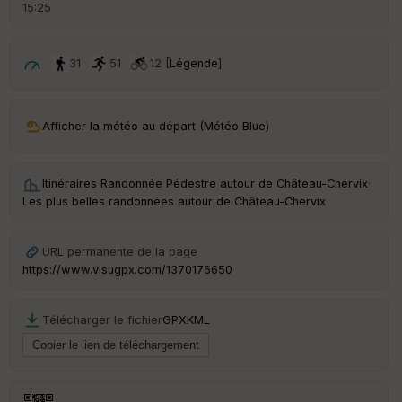
d
15:25
é
p
ar
t
31
51
12 [
Légende
]
ar
ri
v
Afficher la météo au départ (Météo Blue)
é
e
Itinéraires Randonnée Pédestre autour de
Château-Chervix
·
C
Les plus belles randonnées autour de Château-Chervix
ou
le
ur
URL permanente de la page
https://www.visugpx.com/1370176650
Télécharger le fichier
GPX
KML
Ep
ai
ss
eu
r