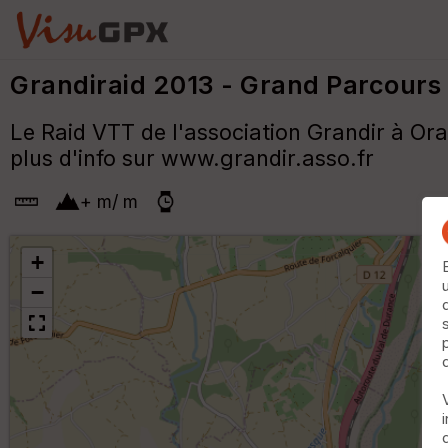
Grandiraid 2013 - Grand Parcours
Le Raid VTT de l'association Grandir à Or
plus d'info sur www.grandir.asso.fr
+
m
/
m
+
−