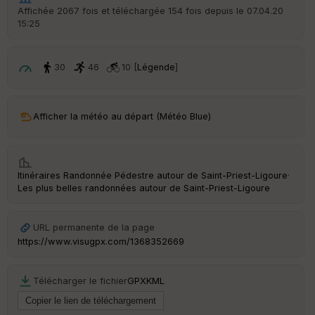
r
Affichée 2067 fois et téléchargée 154 fois depuis le 07.04.20
d
15:25
é
p
ar
t
30
46
10 [
Légende
]
ar
ri
v
Afficher la météo au départ (Météo Blue)
é
e
C
Itinéraires Randonnée Pédestre autour de
Saint-Priest-Ligoure
·
ou
Les plus belles randonnées autour de Saint-Priest-Ligoure
le
ur
URL permanente de la page
https://www.visugpx.com/1368352669
Ep
Télécharger le fichier
GPX
KML
ai
ss
eu