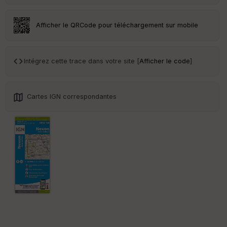
r
Afficher le QRCode pour téléchargement sur mobile
Tr
an
sp
ar
Intégrez cette trace dans votre site [
Afficher le code
]
en
ce
Cartes IGN correspondantes
Po
int
illé
s
S
e
n
s
St
re