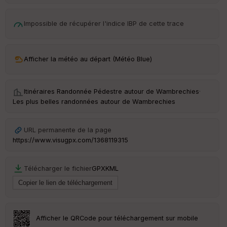
é
p
Impossible de récupérer l'indice IBP de cette trace
ar
t
ar
Afficher la météo au départ (Météo Blue)
ri
v
é
e
Itinéraires Randonnée Pédestre autour de
Wambrechies
·
Les plus belles randonnées autour de Wambrechies
URL permanente de la page
Ep
ai
https://www.visugpx.com/1368119315
ss
eu
r
Télécharger le fichier
GPX
KML
Tr
an
sp
Afficher le QRCode pour téléchargement sur mobile
ar