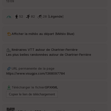
13:09
é
p
ar
t
52
82
28 [
Légende
]
ar
ri
v
Afficher la météo au départ (Météo Blue)
é
e
Itinéraires VTT autour de
Chartrier-Ferrière
·
C
Les plus belles randonnées autour de Chartrier-Ferrière
ou
le
ur
URL permanente de la page
https://www.visugpx.com/1368097784
Télécharger le fichier
GPX
KML
Ep
ai
ss
eu
r