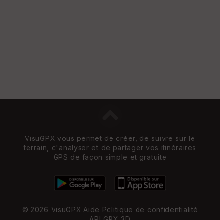
e
w
VisuGPX vous permet de créer, de suivre sur le
terrain, d'analyser et de partager vos itinéraires
GPS de façon simple et gratuite
© 2026 VisuGPX
Aide
Politique de confidentialité
API
GPX 3D