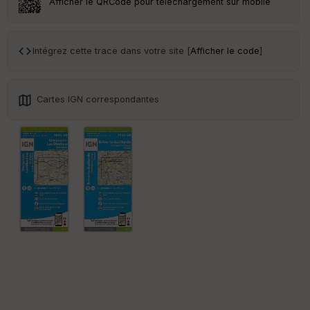
Afficher le QRCode pour téléchargement sur mobile
Tr
an
sp
Intégrez cette trace dans votre site [
Afficher le code
]
ar
en
ce
Cartes IGN correspondantes
Po
int
illé
s
S
e
n
s
St
re
et
Vi