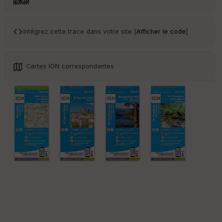
an
sp
ar
en
Intégrez cette trace dans votre site [
Afficher le code
]
ce
Po
Cartes IGN correspondantes
int
illé
s
S
e
n
s
St
re
et
Vi
e
w