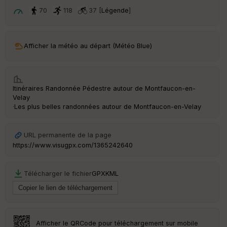
ar
t
70
118
37 [
Légende
]
ar
ri
v
Afficher la météo au départ (Météo Blue)
é
e
C
Itinéraires Randonnée Pédestre autour de
Montfaucon-en-
ou
Velay
le
·
Les plus belles randonnées autour de Montfaucon-en-Velay
ur
URL permanente de la page
https://www.visugpx.com/1365242640
Ep
ai
Télécharger le fichier
GPX
KML
ss
eu
r
Tr
Afficher le QRCode pour téléchargement sur mobile