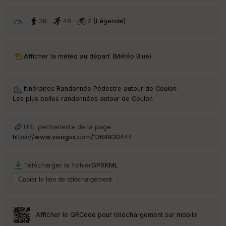
p
ar
t
38
48
2 [
Légende
]
ar
ri
v
Afficher la météo au départ (Météo Blue)
é
e
Itinéraires Randonnée Pédestre autour de
Coulon
·
C
Les plus belles randonnées autour de Coulon
ou
le
ur
URL permanente de la page
https://www.visugpx.com/1364830444
Télécharger le fichier
GPX
KML
Ep
ai
ss
eu
r
Afficher le QRCode pour téléchargement sur mobile