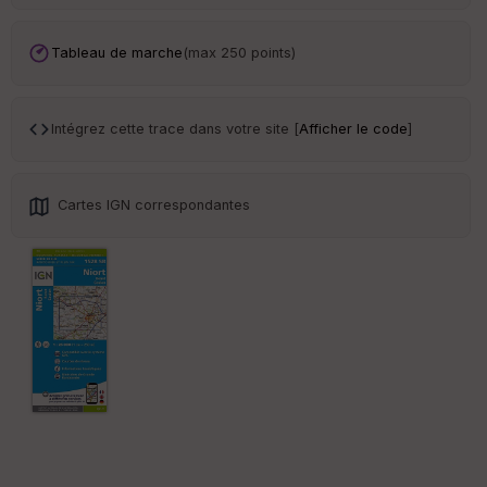
Tr
an
sp
Tableau de marche
(max 250 points)
ar
en
ce
Intégrez cette trace dans votre site [
Afficher le code
]
Po
int
illé
Cartes IGN correspondantes
s
S
e
n
s
St
re
et
Vi
e
w