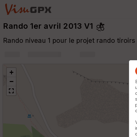
Rando 1er avril 2013 V1
Rando niveau 1 pour le projet rando tiroirs 
+
m
+
−