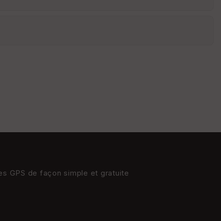
St
re
et
Vi
e
w
res GPS de façon simple et gratuite