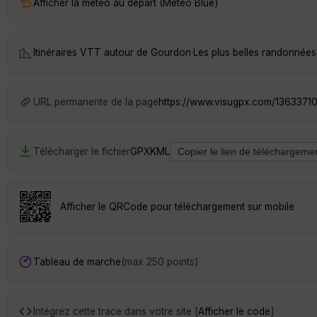
Afficher la météo au départ (Météo Blue)
Itinéraires VTT autour de
Gourdon
·
Les plus belles randonnée
URL permanente de la page
https://www.visugpx.com/1363371
Télécharger le fichier
GPX
KML
Afficher le QRCode pour téléchargement sur mobile
Tableau de marche
(max 250 points)
Intégrez cette trace dans votre site [
Afficher le code
]