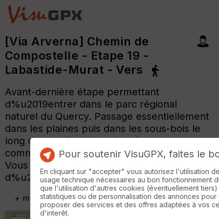
[Via Arverna] Chemin de
Compostelle - Etape 19 -
Labastide-Murat - Vers
Avant-dernière étape permettant
d%u2019entrer dans le parc régional
naturel du Quercy. Passage essentiellement
dans les plaines puis dans les sous-bois le
long de la rivière Vers. Arrivée dans la
commune du même nom que la rivière.
Pour soutenir VisuGPX, faites le b
Vous croiserez très peu
En cliquant sur "accepter" vous autorisez l'utilisation 
d%u2019habitations.
usage technique nécessaires au bon fonctionnement du 
que l'utilisation d'autres cookies (éventuellement tiers)
statistiques ou de personnalisation des annonces pour
+
m
proposer des services et des offres adaptées à vos c
d'interêt.