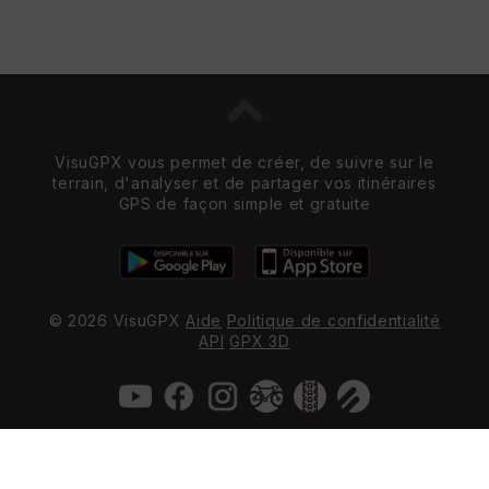
VisuGPX vous permet de créer, de suivre sur le
terrain, d'analyser et de partager vos itinéraires
GPS de façon simple et gratuite
© 2026 VisuGPX
Aide
Politique de confidentialité
API
GPX 3D