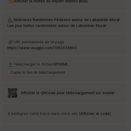
Afficher la météo au départ (Météo Blue)
Itinéraires Randonnée Pédestre autour de
Labastide-Murat
·
Ep
Les plus belles randonnées autour de Labastide-Murat
ai
ss
eu
r
URL permanente de la page
https://www.visugpx.com/1362433893
Tr
an
Télécharger le fichier
GPX
KML
sp
ar
en
ce
Afficher le QRCode pour téléchargement sur mobile
Po
int
illé
s
Intégrez cette trace dans votre site [
Afficher le code
]
S