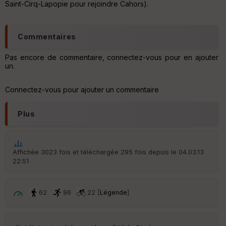
Saint-Cirq-Lapopie pour rejoindre Cahors).
re
IG
N
Commentaires
Aff
ic
Pas encore de commentaire, connectez-vous pour en ajouter
he
un.
r
d
é
Connectez-vous pour ajouter un commentaire
p
ar
t
Plus
ar
ri
v
Affichée 3023 fois et téléchargée 295 fois depuis le 04.03.13
é
22:51
e
C
62
96
22 [
Légende
]
ou
le
ur