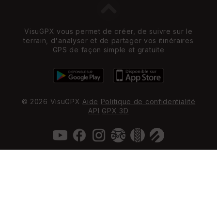
VisuGPX vous permet de créer, de suivre sur le
terrain, d'analyser et de partager vos itinéraires
GPS de façon simple et gratuite
© 2026 VisuGPX
Aide
Politique de confidentialité
API
GPX 3D