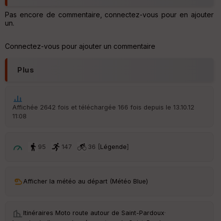
o
u
Pas encore de commentaire, connectez-vous pour en ajouter
v
un.
er
tu
re
Connectez-vous pour ajouter un commentaire
IG
N
Plus
Aff
ic
he
r
Affichée 2642 fois et téléchargée 166 fois depuis le 13.10.12
d
11:08
é
p
ar
t
95
147
36 [
Légende
]
ar
ri
v
Afficher la météo au départ (Météo Blue)
é
e
Itinéraires Moto route autour de
Saint-Pardoux
·
C