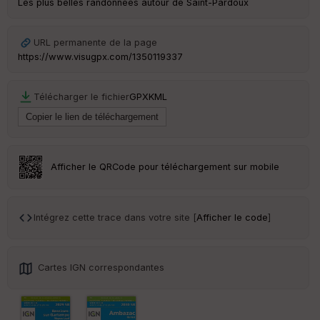
Les plus belles randonnées autour de Saint-Pardoux
ou
le
ur
URL permanente de la page
https://www.visugpx.com/1350119337
Télécharger le fichier
GPX
KML
Ep
ai
ss
eu
r
Afficher le QRCode pour téléchargement sur mobile
Tr
an
sp
Intégrez cette trace dans votre site [
Afficher le code
]
ar
en
ce
Cartes IGN correspondantes
Po
int
illé