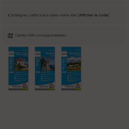
Ep
ai
Intégrez cette trace dans votre site [
Afficher le code
]
ss
eu
r
Cartes IGN correspondantes
Tr
an
sp
ar
en
ce
Po
int
illé
s
S
e
n