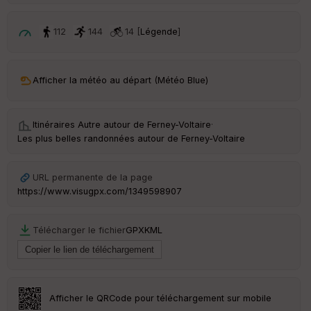
p
ar
t
112
144
14 [
Légende
]
ar
ri
v
Afficher la météo au départ (Météo Blue)
é
e
Itinéraires Autre autour de
Ferney-Voltaire
·
Fil
Les plus belles randonnées autour de Ferney-Voltaire
tr
e
P
URL permanente de la page
OI
https://www.visugpx.com/1349598907
C
Télécharger le fichier
GPX
KML
ou
le
ur
Afficher le QRCode pour téléchargement sur mobile