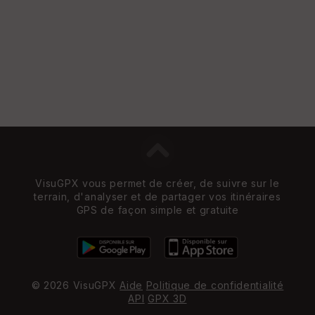
s
St
re
et
Vi
e
w
VisuGPX vous permet de créer, de suivre sur le
terrain, d'analyser et de partager vos itinéraires
GPS de façon simple et gratuite
© 2026 VisuGPX
Aide
Politique de confidentialité
API
GPX 3D