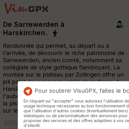
De Sarrewerden à
Harskirchen.
Randonnée qui permet, au départ ou à
l'arrivée, de découvrir le riche patrimoine de
Sarrewerden, ancien comté, notamment sa
collégiale de style gothique flamboyant. La
montée sur le plateau par Zollingen offre un
joli point de vue sur la vallée de la Sarre. A
Harskirchen on peut se restaurer à
Pour soutenir VisuGPX, faites le b
l'auberge "Belle Vue". Le retour se fait par
En cliquant sur "accepter" vous autorisez l'utilisation 
la piste cyclable jusqu'à la Ville Neuve puis
usage technique nécessaires au bon fonctionnement du 
sur le versant gauche de la Sarre.
que l'utilisation d'autres cookies (éventuellement tiers)
statistiques ou de personnalisation des annonces pour
proposer des services et des offres adaptées à vos c
+
m
d'interêt.