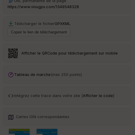
URL permanente de la page
https://www.visugpx.com/1349548328
Télécharger le fichier
GPX
KML
Ep
ai
ss
eu
r
Afficher le QRCode pour téléchargement sur mobile
Tr
an
sp
Tableau de marche
(max 250 points)
ar
en
ce
Intégrez cette trace dans votre site [
Afficher le code
]
Po
int
illé
Cartes IGN correspondantes
s