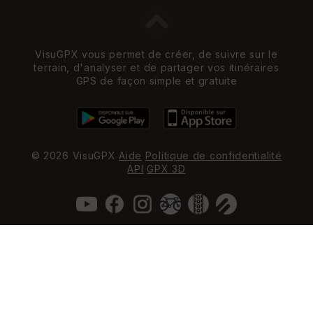
VisuGPX vous permet de créer, de suivre sur le
terrain, d'analyser et de partager vos itinéraires
GPS de façon simple et gratuite
© 2026 VisuGPX
Aide
Politique de confidentialité
API
GPX 3D