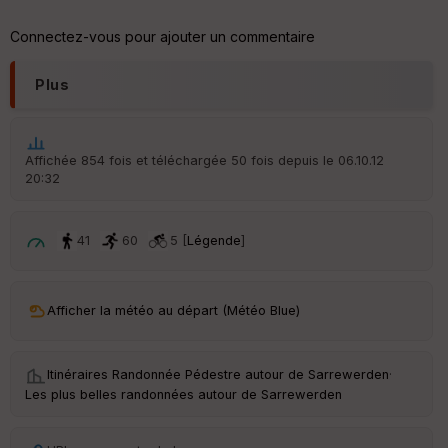
tu
re
Connectez-vous pour ajouter un commentaire
IG
N
Plus
Aff
ic
he
r
Affichée 854 fois et téléchargée 50 fois depuis le 06.10.12
d
20:32
é
p
ar
t
41
60
5 [
Légende
]
ar
ri
v
Afficher la météo au départ (Météo Blue)
é
e
Itinéraires Randonnée Pédestre autour de
Sarrewerden
·
C
Les plus belles randonnées autour de Sarrewerden
ou
le
ur