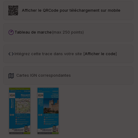
eu
r
Afficher le QRCode pour téléchargement sur mobile
Tr
an
Tableau de marche
(max 250 points)
sp
ar
en
ce
Intégrez cette trace dans votre site [
Afficher le code
]
Po
int
Cartes IGN correspondantes
illé
s
S
e
n
s
St