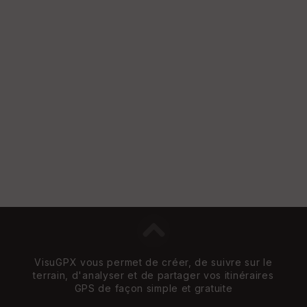
re
et
Vi
e
w
VisuGPX vous permet de créer, de suivre sur le
terrain, d'analyser et de partager vos itinéraires
GPS de façon simple et gratuite