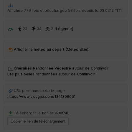
he
r
Affichée 776 fois et téléchargée 58 fois depuis le 03.07.12 11:11
d
é
p
ar
23
34
2 [
Légende
]
t
ar
Afficher la météo au départ (Météo Blue)
ri
v
é
e
Itinéraires Randonnée Pédestre autour de
Continvoir
·
Les plus belles randonnées autour de Continvoir
C
ou
le
URL permanente de la page
ur
https://www.visugpx.com/1341306661
Télécharger le fichier
GPX
KML
Ep
ai
ss