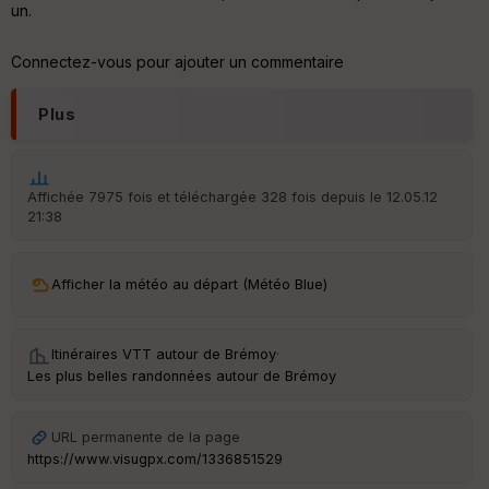
ur
un.
Connectez-vous pour ajouter un commentaire
Plus
Ep
ai
ss
eu
r
Affichée 7975 fois et téléchargée 328 fois depuis le 12.05.12
21:38
Tr
an
Afficher la météo au départ (Météo Blue)
sp
ar
en
ce
Itinéraires VTT autour de
Brémoy
·
Les plus belles randonnées autour de Brémoy
Po
int
URL permanente de la page
illé
s
https://www.visugpx.com/1336851529