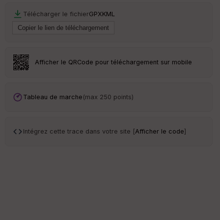
S
Télécharger le fichier
GPX
KML
e
n
s
Afficher le QRCode pour téléchargement sur mobile
St
re
et
Vi
Tableau de marche
(max 250 points)
e
w
Intégrez cette trace dans votre site [
Afficher le code
]