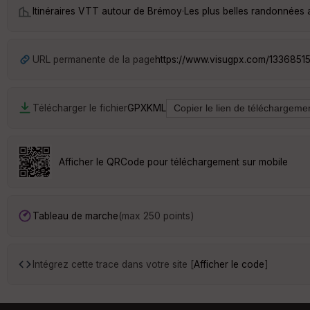
Itinéraires VTT autour de
Brémoy
·
Les plus belles randonnées
URL permanente de la page
https://www.visugpx.com/1336851
Télécharger le fichier
GPX
KML
Afficher le QRCode pour téléchargement sur mobile
Tableau de marche
(max 250 points)
Intégrez cette trace dans votre site [
Afficher le code
]