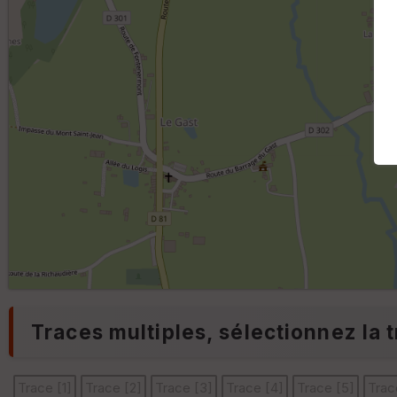
Traces multiples, sélectionnez la t
Trace [1]
Trace [2]
Trace [3]
Trace [4]
Trace [5]
Trac