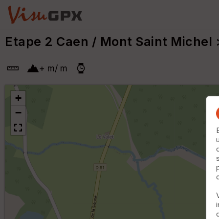
Etape 2 Caen / Mont Saint Michel
>
+
m
/
m
+
−