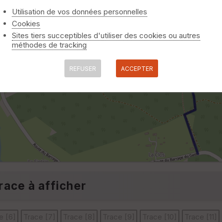
Utilisation de vos données personnelles
Cookies
Sites tiers succeptibles d'utiliser des cookies ou autres
méthodes de tracking
REFUSER
ACCEPTER
race à afficher
e [6]
Trace [7]
Trace [8]
Trace [9]
Trace [10]
Trace [11]