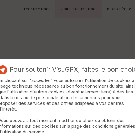
Créer une trace
Visualiser une trace
Bibliothèque
Pour soutenir VisuGPX, faites le bon choi
En cliquant sur "accepter" vous autorisez l'utilisation de cookies à
usage technique nécessaires au bon fonctionnement du site, ainsi
que l'utilisation d'autres cookies (éventuellement tiers) à des fins
statistiques ou de personnalisation des annonces pour vous
proposer des services et des offres adaptées à vos centres
d'interêt.
Vous pouvez à tout moment modifier ce choix ou obtenir des
informations sur ces cookies sur la page des conditions générale
d'utilisation du service :