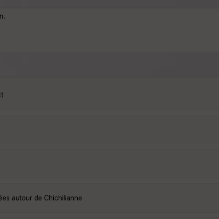
n.
31
ées autour de Chichilianne