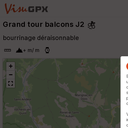
Grand tour balcons J2
bourrinage déraisonnable
+
m
/
m
+
−