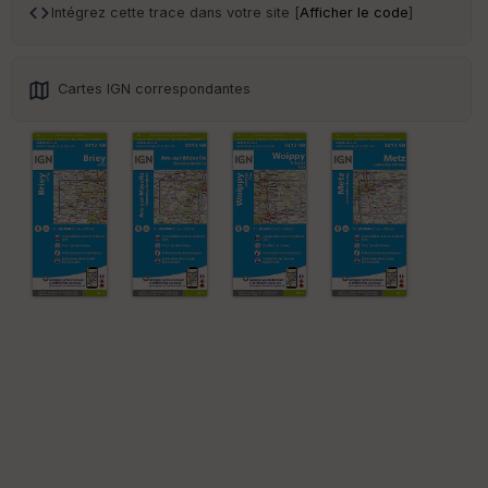
ar
Intégrez cette trace dans votre site [
Afficher le code
]
en
ce
Cartes IGN correspondantes
Po
int
illé
s
S
e
n
s
St
re
et
Vi
e
w