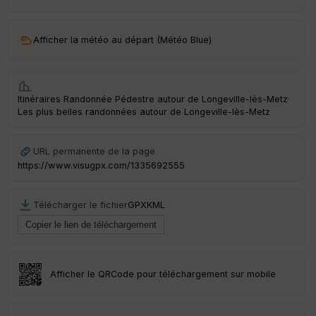
ar
ri
v
Afficher la météo au départ (Météo Blue)
é
e
C
Itinéraires Randonnée Pédestre autour de
Longeville-lès-Metz
·
ou
Les plus belles randonnées autour de Longeville-lès-Metz
le
ur
URL permanente de la page
https://www.visugpx.com/1335692555
Ep
Télécharger le fichier
GPX
KML
ai
ss
eu
r
Afficher le QRCode pour téléchargement sur mobile
Tr
an
sp