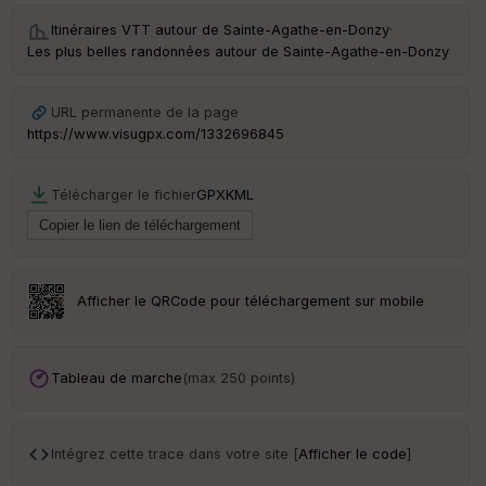
Itinéraires VTT autour de
Sainte-Agathe-en-Donzy
·
C
Les plus belles randonnées autour de Sainte-Agathe-en-Donzy
ou
le
ur
URL permanente de la page
https://www.visugpx.com/1332696845
Télécharger le fichier
GPX
KML
Ep
ai
ss
eu
r
Afficher le QRCode pour téléchargement sur mobile
Tr
an
sp
Tableau de marche
(max 250 points)
ar
en
ce
Intégrez cette trace dans votre site [
Afficher le code
]