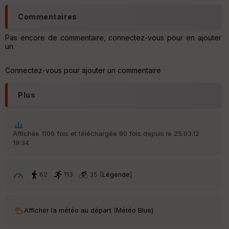
C
Commentaires
o
u
Pas encore de commentaire, connectez-vous pour en ajouter
v
un.
er
tu
re
Connectez-vous pour ajouter un commentaire
IG
N
Plus
Aff
ic
he
r
Affichée 1106 fois et téléchargée 80 fois depuis le 25.03.12
d
19:34
é
p
ar
t
62
113
35 [
Légende
]
ar
ri
v
Afficher la météo au départ (Météo Blue)
é
e