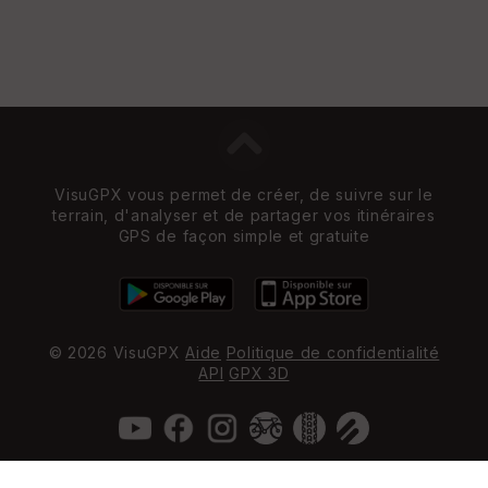
VisuGPX vous permet de créer, de suivre sur le
terrain, d'analyser et de partager vos itinéraires
GPS de façon simple et gratuite
© 2026 VisuGPX
Aide
Politique de confidentialité
API
GPX 3D