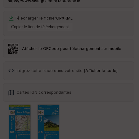
https://www.visugpx.com/1330893616
Télécharger le fichier
GPX
KML
Ep
ai
ss
eu
r
Afficher le QRCode pour téléchargement sur mobile
Tr
an
sp
Intégrez cette trace dans votre site [
Afficher le code
]
ar
en
ce
Cartes IGN correspondantes
Po
int
illé
s
S