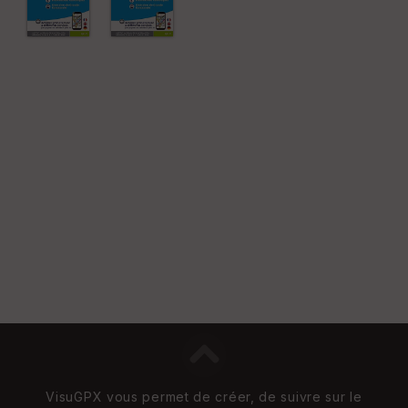
e
n
s
St
re
et
Vi
e
w
VisuGPX vous permet de créer, de suivre sur le