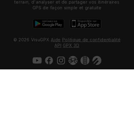
terrain, d'analyser et de partager vos itinéraires
GPS de façon simple et gratuite
© 2026 VisuGPX
Aide
Politique de confidentialité
API
GPX 3D