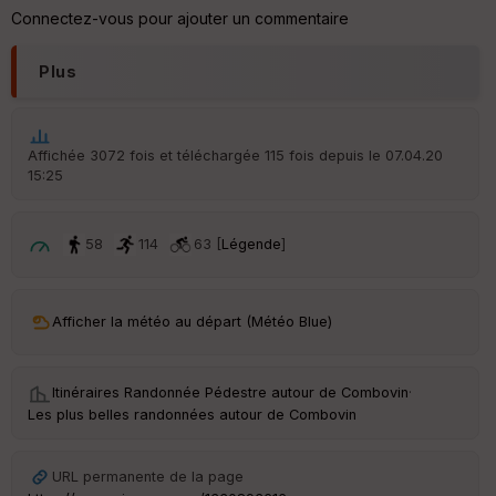
re
Connectez-vous pour ajouter un commentaire
IG
N
Plus
Aff
ic
he
r
Affichée 3072 fois et téléchargée 115 fois depuis le 07.04.20
d
15:25
é
p
ar
t
58
114
63 [
Légende
]
ar
ri
v
Afficher la météo au départ (Météo Blue)
é
e
Itinéraires Randonnée Pédestre autour de
Combovin
·
C
Les plus belles randonnées autour de Combovin
ou
le
ur
URL permanente de la page