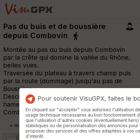
Pas du buis et de boussière
depuis Combovin
Montée au pas du buis depuis Combovin
par la crête qui domine la vallée du Rhône,
belles vues.
Traversée du plateau à travers champ puis
par la route (dommage) jusqu'au pas de
Boussière.
Descente par un bon sentier jusqu'au
Pour soutenir VisuGPX, faites le b
hameau des Durons puis la route jusqu'à
En cliquant sur "accepter" vous autorisez l'utilisation 
Combovin.
usage technique nécessaires au bon fonctionnement du 
que l'utilisation d'autres cookies (éventuellement tiers)
+
m
statistiques ou de personnalisation des annonces pour
proposer des services et des offres adaptées à vos c
d'interêt.