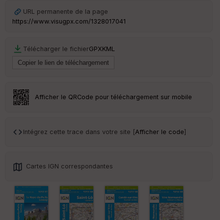
URL permanente de la page
Tr
https://www.visugpx.com/1328017041
an
sp
ar
Télécharger le fichier
GPX
KML
en
ce
Po
int
Afficher le QRCode pour téléchargement sur mobile
illé
s
Intégrez cette trace dans votre site [
Afficher le code
]
S
e
n
s
Cartes IGN correspondantes
St
re
et
Vi