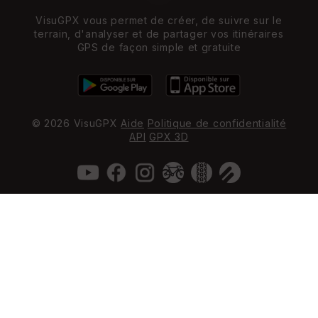
VisuGPX vous permet de créer, de suivre sur le
terrain, d'analyser et de partager vos itinéraires
GPS de façon simple et gratuite
© 2026 VisuGPX
Aide
Politique de confidentialité
API
GPX 3D