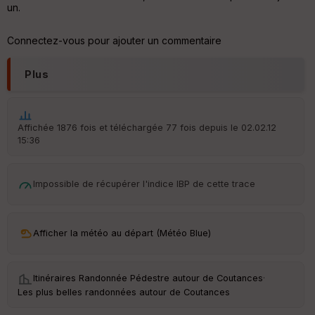
d
un.
é
p
ar
Connectez-vous pour ajouter un commentaire
t
Plus
ar
ri
v
é
e
Affichée 1876 fois et téléchargée 77 fois depuis le 02.02.12
15:36
C
ou
le
Impossible de récupérer l'indice IBP de cette trace
ur
Afficher la météo au départ (Météo Blue)
Ep
ai
Itinéraires Randonnée Pédestre autour de
Coutances
·
ss
Les plus belles randonnées autour de Coutances
eu
r