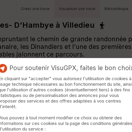
Créer une trace
Visualiser une trace
Bibliothèque
hes- D'Hambye à Villedieu
 empruntant le chemin de grande randonnée p
anaire, les Dinandiers et l'une des premièr
bles jalonnent ce parcours.
Pour soutenir VisuGPX, faites le bon choi
En cliquant sur "accepter" vous autorisez l'utilisation de cookies à
usage technique nécessaires au bon fonctionnement du site, ainsi
que l'utilisation d'autres cookies (éventuellement tiers) à des fins
statistiques ou de personnalisation des annonces pour vous
proposer des services et des offres adaptées à vos centres
d'interêt.
Vous pouvez à tout moment modifier ce choix ou obtenir des
informations sur ces cookies sur la page des conditions générale
d'utilisation du service :