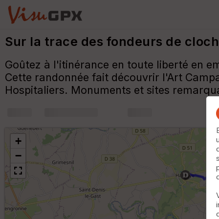
Sur la trace des fondeurs de cloc
Goûtez à l'itinérance en toute liberté en
Cette randonnée fait découvrir l'Art Camp
Hospitaliers. Monuments et sites remarqua
+
m
+
−