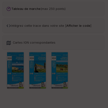
Tableau de marche
(max 250 points)
Tr
an
sp
ar
Intégrez cette trace dans votre site [
Afficher le code
]
en
ce
Cartes IGN correspondantes
Po
int
illé
s
S
e
n
s
St
re
et