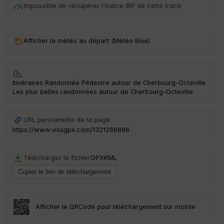
Impossible de récupérer l'indice IBP de cette trace
p
ar
t
Afficher la météo au départ (Météo Blue)
ar
ri
v
é
e
Itinéraires Randonnée Pédestre autour de
Cherbourg-Octeville
·
Les plus belles randonnées autour de Cherbourg-Octeville
Fil
tr
e
URL permanente de la page
P
https://www.visugpx.com/1321266896
OI
Télécharger le fichier
GPX
KML
Ep
ai
ss
Afficher le QRCode pour téléchargement sur mobile
eu
r