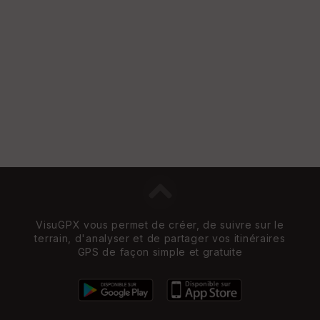
Vi
e
w
VisuGPX vous permet de créer, de suivre sur le
terrain, d'analyser et de partager vos itinéraires
GPS de façon simple et gratuite