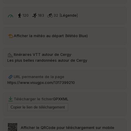
d
é
p
ar
120
183
32 [
Légende
]
t
ar
Afficher la météo au départ (Météo Blue)
ri
v
é
e
Itinéraires VTT autour de
Cergy
·
Les plus belles randonnées autour de Cergy
C
ou
le
URL permanente de la page
ur
https://www.visugpx.com/1317399210
Télécharger le fichier
GPX
KML
Ep
ai
ss
eu
r
Afficher le QRCode pour téléchargement sur mobile