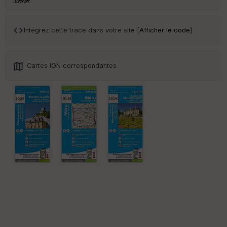
Tr
an
Intégrez cette trace dans votre site [
Afficher le code
]
sp
ar
en
ce
Cartes IGN correspondantes
Po
int
illé
s
S
e
n
s
St
re
et
Vi