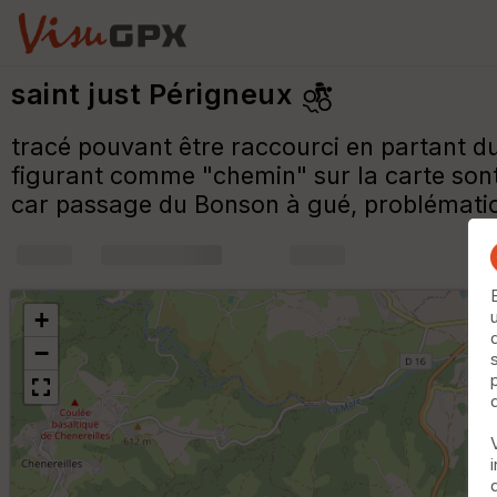
saint just Périgneux
tracé pouvant être raccourci en partant du
figurant comme "chemin" sur la carte sont 
car passage du Bonson à gué, problématiq
+
m
+
−