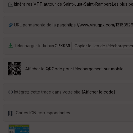
Itinéraires VTT autour de
Saint-Just-Saint-Rambert
·
Les plus b
URL permanente de la page
https://www.visugpx.com/1316352
Télécharger le fichier
GPX
KML
Afficher le QRCode pour téléchargement sur mobile
Intégrez cette trace dans votre site [
Afficher le code
]
Cartes IGN correspondantes