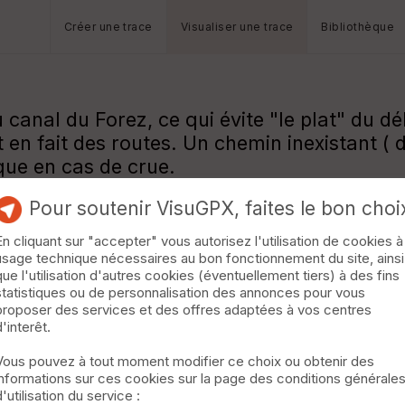
Créer une trace
Visualiser une trace
Bibliothèque
 canal du Forez, ce qui évite "le plat" du d
en fait des routes. Un chemin inexistant ( d
ue en cas de crue.
Pour soutenir VisuGPX, faites le bon choi
En cliquant sur "accepter" vous autorisez l'utilisation de cookies à
usage technique nécessaires au bon fonctionnement du site, ainsi
que l'utilisation d'autres cookies (éventuellement tiers) à des fins
statistiques ou de personnalisation des annonces pour vous
proposer des services et des offres adaptées à vos centres
d'interêt.
Vous pouvez à tout moment modifier ce choix ou obtenir des
informations sur ces cookies sur la page des conditions générale
d'utilisation du service :