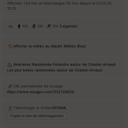
r
Affichée 724 fois et téléchargée 55 fois depuis le 07.04.20
d
15:25
é
p
ar
t
105
261
124 [
Légende
]
ar
ri
v
Afficher la météo au départ (Météo Blue)
é
e
Itinéraires Randonnée Pédestre autour de
Chastel-Arnaud
·
C
Les plus belles randonnées autour de Chastel-Arnaud
ou
le
ur
URL permanente de la page
https://www.visugpx.com/1312729629
Télécharger le fichier
GPX
KML
Ep
ai
ss
eu