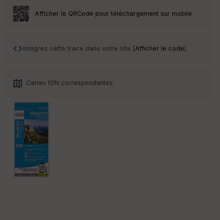
r
Afficher le QRCode pour téléchargement sur mobile
Tr
an
sp
Intégrez cette trace dans votre site [
Afficher le code
]
ar
en
ce
Cartes IGN correspondantes
Po
int
illé
s
S
e
n
s
St
re
et