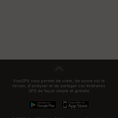
Vi
e
w
VisuGPX vous permet de créer, de suivre sur le
terrain, d'analyser et de partager vos itinéraires
GPS de façon simple et gratuite