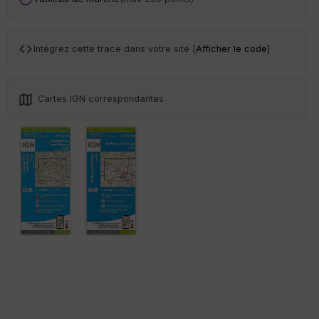
ar
en
ce
Intégrez cette trace dans votre site [
Afficher le code
]
Po
int
illé
Cartes IGN correspondantes
s
S
e
n
s
St
re
et
Vi
e
w