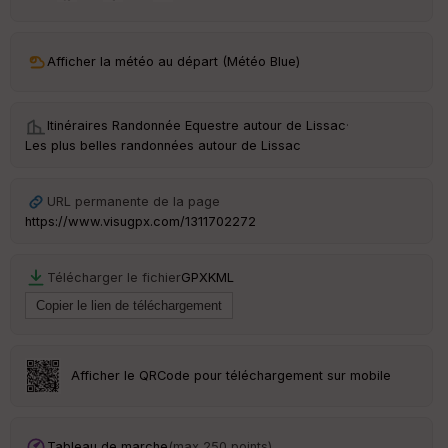
ar
ri
v
Afficher la météo au départ (Météo Blue)
é
e
Itinéraires Randonnée Equestre autour de
Lissac
·
C
Les plus belles randonnées autour de Lissac
ou
le
ur
URL permanente de la page
https://www.visugpx.com/1311702272
Télécharger le fichier
GPX
KML
Ep
ai
ss
eu
r
Afficher le QRCode pour téléchargement sur mobile
Tr
an
sp
Tableau de marche
(max 250 points)