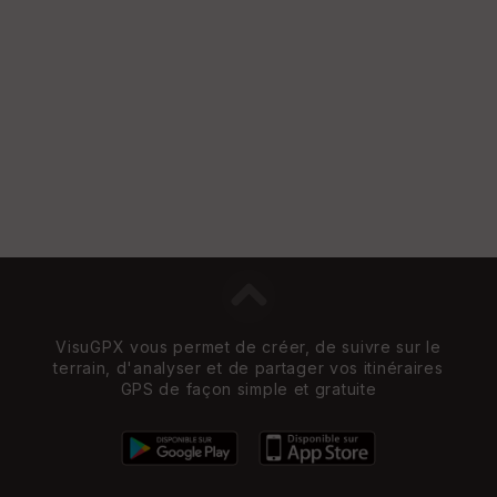
w
VisuGPX vous permet de créer, de suivre sur le
terrain, d'analyser et de partager vos itinéraires
GPS de façon simple et gratuite