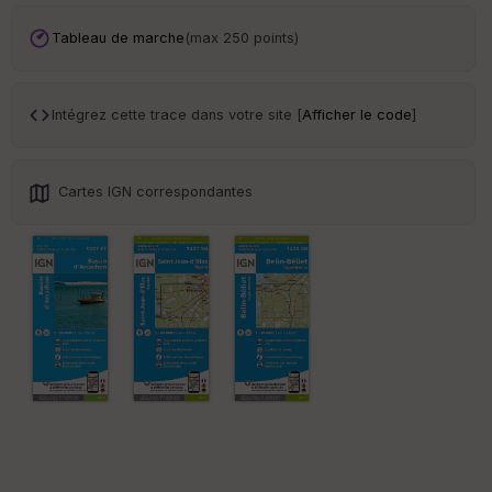
Tr
an
Tableau de marche
(max 250 points)
sp
ar
en
ce
Intégrez cette trace dans votre site [
Afficher le code
]
Po
int
Cartes IGN correspondantes
illé
s
S
e
n
s
St
re
et
Vi
e