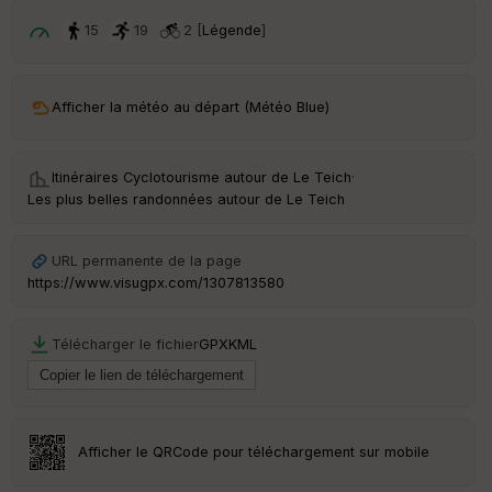
p
ar
15
19
2 [
Légende
]
t
ar
Afficher la météo au départ (Météo Blue)
ri
v
é
e
Itinéraires Cyclotourisme autour de
Le Teich
·
Les plus belles randonnées autour de Le Teich
C
ou
le
URL permanente de la page
ur
https://www.visugpx.com/1307813580
Télécharger le fichier
GPX
KML
Ep
ai
ss
eu
r
Afficher le QRCode pour téléchargement sur mobile