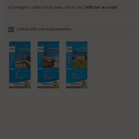
an
sp
Intégrez cette trace dans votre site [
Afficher le code
]
ar
en
ce
Cartes IGN correspondantes
Po
int
illé
s
S
e
n
s
St
re
et
Vi
e
w