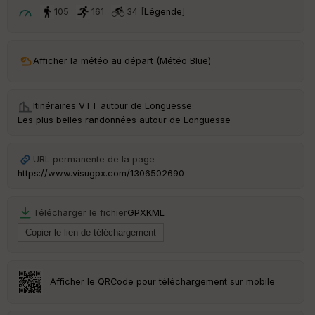
t
105
161
34 [
Légende
]
ar
ri
v
Afficher la météo au départ (Météo Blue)
é
e
Itinéraires VTT autour de
Longuesse
·
C
Les plus belles randonnées autour de Longuesse
ou
le
ur
URL permanente de la page
https://www.visugpx.com/1306502690
Télécharger le fichier
GPX
KML
Ep
ai
ss
eu
r
Afficher le QRCode pour téléchargement sur mobile
Tr