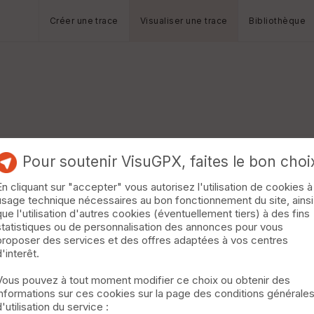
Créer une trace
Visualiser une trace
Bibliothèque
Pour soutenir VisuGPX, faites le bon choi
En cliquant sur "accepter" vous autorisez l'utilisation de cookies à
usage technique nécessaires au bon fonctionnement du site, ainsi
que l'utilisation d'autres cookies (éventuellement tiers) à des fins
statistiques ou de personnalisation des annonces pour vous
proposer des services et des offres adaptées à vos centres
d'interêt.
Vous pouvez à tout moment modifier ce choix ou obtenir des
informations sur ces cookies sur la page des conditions générale
d'utilisation du service :