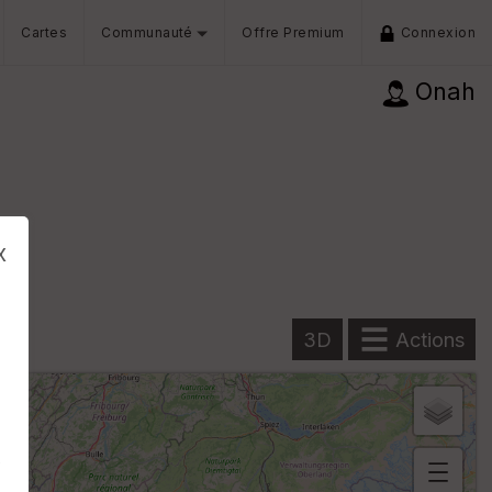
Cartes
Communauté
Offre Premium
Connexion
Onah
x
3D
Actions
s