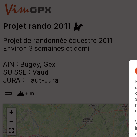
Projet rando 2011
Projet de randonnée équestre 2011
Environ 3 semaines et demi
AIN : Bugey, Gex
SUISSE : Vaud
JURA : Haut-Jura
+
m
+
−