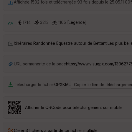
Affichée 1502 fois et téléchargée 93 fois depuis le 25.05.11 00
1714
3213
1165 [
Légende
]
Itinéraires Randonnée Equestre autour de
Bettant
·
Les plus bel
URL permanente de la page
https://www.visugpx.com/1306277
Télécharger le fichier
GPX
KML
Afficher le QRCode pour téléchargement sur mobile
Créer 3 fichiers à partir de ce fichier multiple