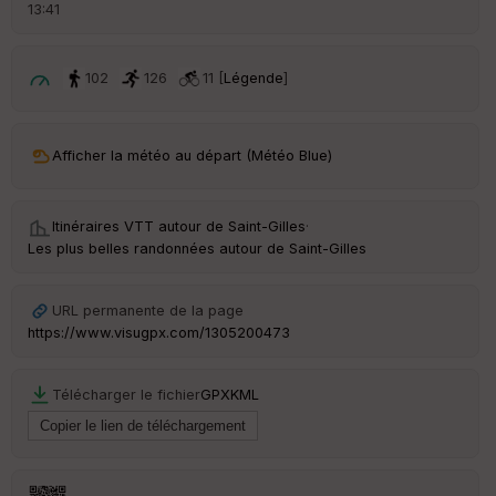
d
13:41
é
p
ar
t
102
126
11 [
Légende
]
ar
ri
v
Afficher la météo au départ (Météo Blue)
é
e
Itinéraires VTT autour de
Saint-Gilles
·
C
Les plus belles randonnées autour de Saint-Gilles
ou
le
ur
URL permanente de la page
https://www.visugpx.com/1305200473
Télécharger le fichier
GPX
KML
Ep
ai
ss
eu
r