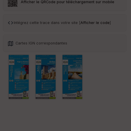
Afficher le QRCode pour téléchargement sur mobile
Tr
an
sp
Intégrez cette trace dans votre site [
Afficher le code
]
ar
en
ce
Cartes IGN correspondantes
Po
int
illé
s
S
e
n
s
St
re
et
Vi