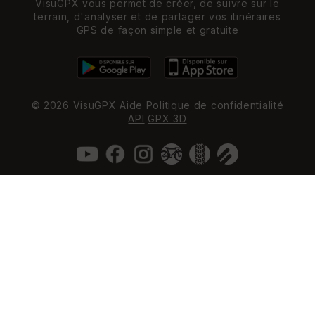
VisuGPX vous permet de créer, de suivre sur le
terrain, d'analyser et de partager vos itinéraires
GPS de façon simple et gratuite
© 2026 VisuGPX
Aide
Politique de confidentialité
API
GPX 3D