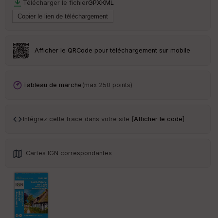
Télécharger le fichier
GPX
KML
r
Tr
an
sp
Afficher le QRCode pour téléchargement sur mobile
ar
en
ce
Tableau de marche
(max 250 points)
Po
int
illé
Intégrez cette trace dans votre site [
Afficher le code
]
s
S
Cartes IGN correspondantes
e
n
s
St
re