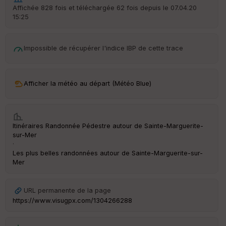
r
Affichée 828 fois et téléchargée 62 fois depuis le 07.04.20
d
15:25
é
p
ar
t
Impossible de récupérer l'indice IBP de cette trace
ar
ri
v
Afficher la météo au départ (Météo Blue)
é
e
C
Itinéraires Randonnée Pédestre autour de
Sainte-Marguerite-
ou
sur-Mer
le
·
ur
Les plus belles randonnées autour de Sainte-Marguerite-sur-
Mer
URL permanente de la page
Ep
https://www.visugpx.com/1304266288
ai
ss
eu