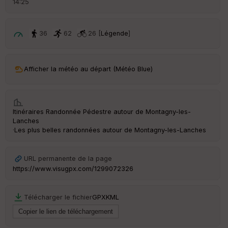
14:25
é
p
ar
t
36
62
26 [
Légende
]
ar
ri
v
Afficher la météo au départ (Météo Blue)
é
e
C
Itinéraires Randonnée Pédestre autour de
Montagny-les-
ou
Lanches
le
·
Les plus belles randonnées autour de Montagny-les-Lanches
ur
URL permanente de la page
https://www.visugpx.com/1299072326
Ep
ai
Télécharger le fichier
GPX
KML
ss
eu
r