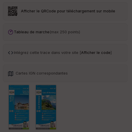
Tr
Afficher le QRCode pour téléchargement sur mobile
an
sp
ar
en
Tableau de marche
(max 250 points)
ce
Po
Intégrez cette trace dans votre site [
Afficher le code
]
int
illé
s
Cartes IGN correspondantes
S
e
n
s
St
re
et
Vi