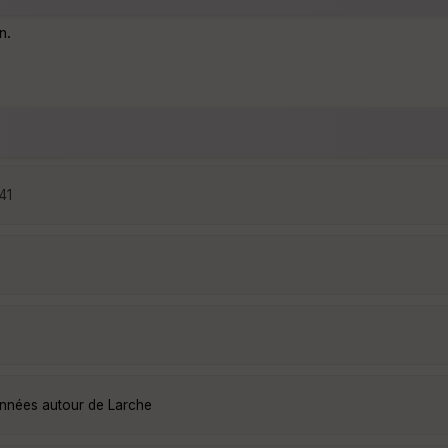
n.
41
onnées autour de Larche