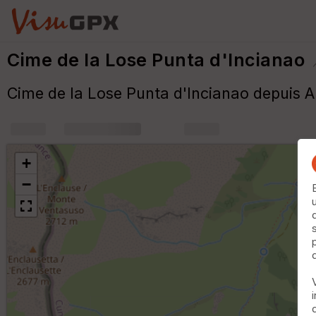
Cime de la Lose Punta d'Incianao
Cime de la Lose Punta d'Incianao depuis 
+
m
+
−