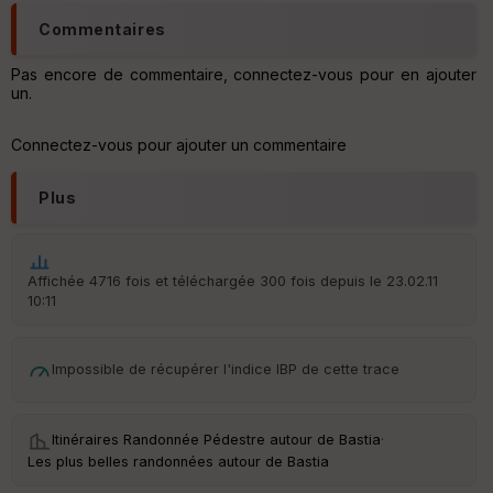
Tr
Commentaires
an
sp
ar
Pas encore de commentaire, connectez-vous pour en ajouter
en
un.
ce
Connectez-vous pour ajouter un commentaire
Po
int
Plus
illé
s
Affichée 4716 fois et téléchargée 300 fois depuis le 23.02.11
S
e
10:11
n
s
Impossible de récupérer l'indice IBP de cette trace
St
re
et
Itinéraires Randonnée Pédestre autour de
Bastia
·
Vi
Les plus belles randonnées autour de Bastia
e