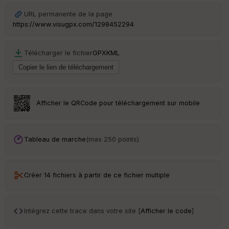
w
URL permanente de la page
https://www.visugpx.com/1298452294
Télécharger le fichier
GPX
KML
Afficher le QRCode pour téléchargement sur mobile
Tableau de marche
(max 250 points)
Créer 14 fichiers à partir de ce fichier multiple
Intégrez cette trace dans votre site [
Afficher le code
]