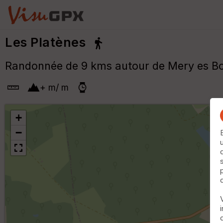
Les Platènes
Randonnée de 9 kms autour de Mery es Bois
+
m
/
m
+
−